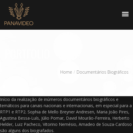
HOMEPAGE
PORTFOLIO
Home
Documentários Biográficos
Início da realização de inúmeros documentários biográficos e
temáticos para canais nacionais e internacionais, em especial para a
RTP1 e RTP2. Sophia de Mello Breyner Andresen, Maria João Pires,
Agustina Bessa-Luís, Júlio Pomar, David Mourão-Ferreira, Herberto
Helder, Luiz Pacheco, Vitorino Nemésio, Amadeo de Souza-Cardoso
são alguns dos biografados.